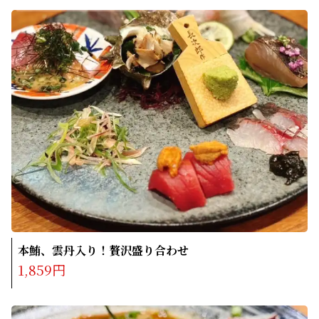
本鮪、雲丹入り！贅沢盛り合わせ
1,859円