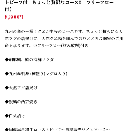
トビーフ付　ちょっと贅沢なコース!!　フリーフロー
付】　
8,800円
九州の魚の王様！クエが主役のコースです。ちょっと贅沢に☆天
然フグの唐揚げに、天然クエ鍋を囲んでのひととき♬個室のご用
命も承ります。※フリーフロー(飲み放題)付き
◆胡麻鯖、鰤の海鮮サラダ
◆九州産刺身7種盛り(マグロ入り)
◆天然フグ唐揚げ
◆銀鱈の西京焼き
◆白菜漬け
◆国産黒毛和牛ローストビーフ～自家製赤ワインソース～