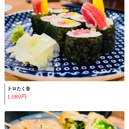
トロたく巻
1,089円