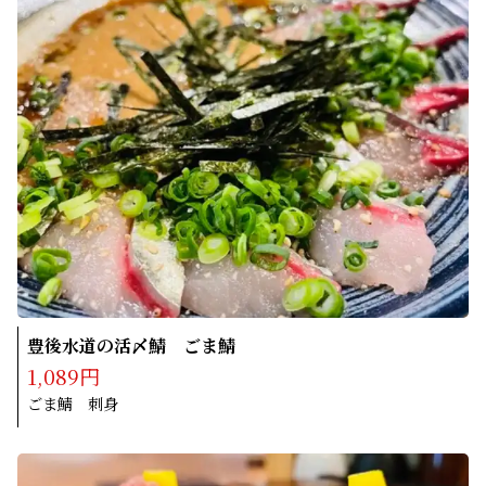
豊後水道の活〆鯖 ごま鯖
1,089円
ごま鯖 刺身