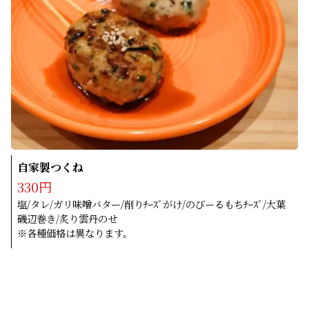
自家製つくね
330円
塩/タレ/ガリ味噌バター/削りﾁｰｽﾞがけ/のびーるもちﾁｰｽﾞ/大葉
磯辺巻き/炙り雲丹のせ
※各種価格は異なります。