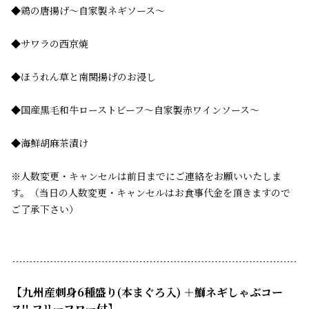
◆鶏の唐揚げ～自家製ネギソース～
◆サワラの西京焼
◆ほうれん草と南関揚げのお浸し
◆国産黒毛和牛ローストビーフ～自家製赤ワインソース～
◆海鮮胡麻茶漬け
※人数変更・キャンセルは前日までにご連絡をお願いいたしま
す。（当日の人数変更・キャンセルはお食事代金を頂きますので
ご了承下さい）
【九州産刺身6種盛り(本まぐろ入) ＋鰤ネギしゃぶコー
ス!! フリーフロー付】