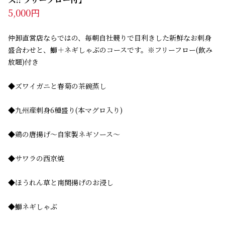
5,000円
仲卸直営店ならではの、毎朝自社競りで目利きした新鮮なお刺身
盛合わせと、鰤＋ネギしゃぶのコースです。※フリーフロー(飲み
放題)付き
◆ズワイガニと春菊の茶碗蒸し
◆九州産刺身6種盛り(本マグロ入り)
◆鶏の唐揚げ～自家製ネギソース～
◆サワラの西京焼
◆ほうれん草と南関揚げのお浸し
◆鰤ネギしゃぶ